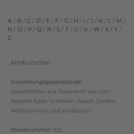
A
/
B
/
C
/
D
/
E
/
F
/
G
/
H
/
I
/
J
/
K
/
L
/
M
/
N
/
O
/
P
/
Q
/
R
/
S
/
T
/
U
/
V
/
W
/
X
/
Y
/
Z
Almburschen
Ausstellungsgegenstände:
Spezialitäten aus Österreich wie zum
Beispiel Käse, Schinken, Speck, Salami,
Wildschinken und Wildsalami
Standnummer:
102