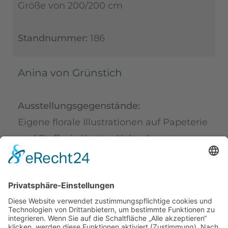
Größe von 200/200 cm
Standnummer:
186
Anina von Grünstich
Ausstellungsgegenstände:
Eigene florale Illustrationen auf Papeterie
und Stoff wie Karten, Kalender,
Kunstdrucke, Blöcke, Hefte, Bücher,
Wimpelketten, Spiele, Figuren,
Saatgutset, Taschen, Geschirrtücher, Stoff,
Kissenhüllen und Tischläufer