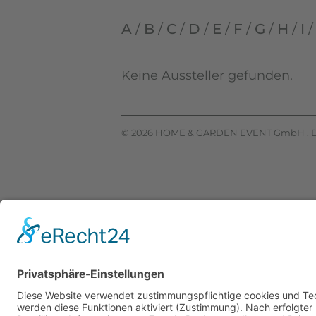
A
/
B
/
C
/
D
/
E
/
F
/
G
/
H
/
I
Keine Aussteller gefunden.
© 2026 HOME & GARDEN EVENT GmbH .