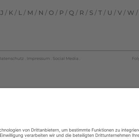
/
J
/
K
/
L
/
M
/
N
/
O
/
P
/
Q
/
R
/
S
/
T
/
U
/
V
/
W
Datenschutz
.
Impressum
.
Social Media
.
Fol