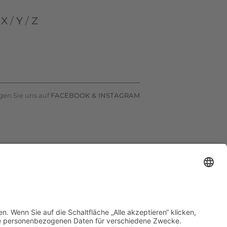
/
X
/
Y
/
Z
gen Sie uns auf
FACEBOOK
&
INSTAGRAM