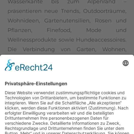
Wasserkante bis zum Alpenrand –
präsentieren neue Trends, Outdoorträume,
Wohnideen, Gartenutensilien, Rosen und
Pflanzen, Finefood, Mode und
Wellnessprodukte sowie Hundeaccessoires.
Die Verbindung von Garten, Wohnen,
Lifestyle, Kulinarik, Handwerk und
Manufakturprodukten gepaart mit dem
historischen Charakter des Schlossgeländes
lässt die Herzen von Lifestyle-Enthusiasten
höherschlagen.
...
Download Pressemitteilung
(126,0 KiB)